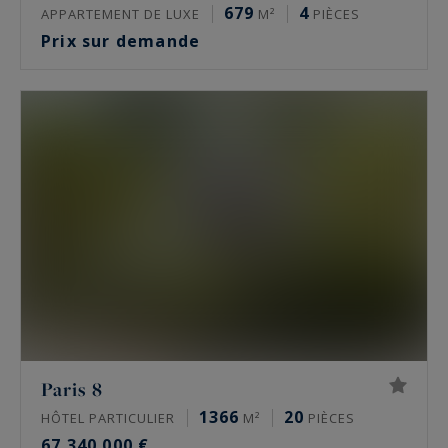
679
4
APPARTEMENT DE LUXE
M²
PIÈCES
Prix sur demande
Paris 8
1366
20
HÔTEL PARTICULIER
M²
PIÈCES
67 340 000 €