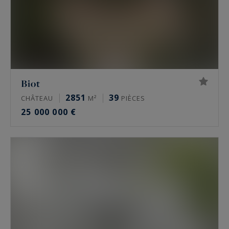
Biot
2851
39
CHÂTEAU
M²
PIÈCES
25 000 000 €