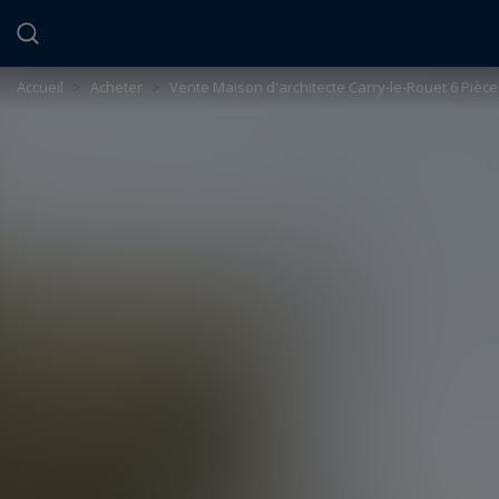
Panneau de gestion des cookies
Accueil
>
Acheter
>
Vente Maison d'architecte Carry-le-Rouet 6 Pièce