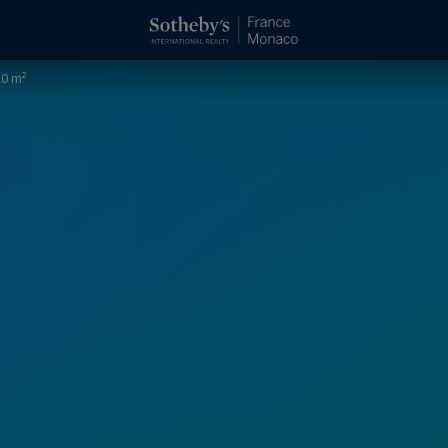
20 m²