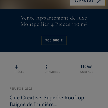
20 PHOTOS
Vente Appartement de luxe
Montpellier 4 Pièces 110 m²
700 000 €
4
3
110
m²
PIÈCES
CHAMBRES
SURFACE
RÉF. FO1-2323
Cité Créative, Superbe Rooftop
Baigné de Lumière...