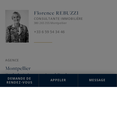
Florence REBUZZI
CONSULTANTE IMMOBILIÈRE
380 265 355 Montpellier
+33 6 59 54 34 46
AGENCE
Montpellier
Sotheby's International Realty
DEMANDE DE
APPELER
MESSAGE
RENDEZ-VOUS
3, rue Foch
34000 Montpellier, France
+33 4 67 57 34 10