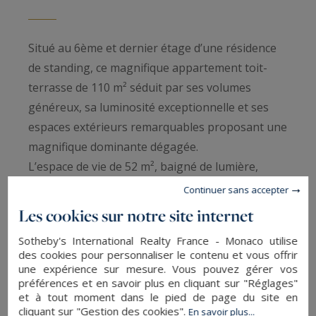
Situé au 6ème et dernier étage d’une résidence
de standing, ce magnifique appartement toit-
terrasse de 110 m² séduit par ses volumes
généreux, sa luminosité exceptionnelle et ses
espaces extérieurs remarquables proposant une
magnifique dominante dégagée.
L’espace de vie de 52 m², baigné de lumière,
accueille une cuisine sur mesure parfaitement
Continuer sans accepter
intégrée et s’ouvre sur une agréable terrasse
Les cookies sur notre site internet
couverte de 22 m² bénéficiant d’une vue dégagée
Sotheby's International Realty France - Monaco utilise
sur les toits de Montpellier.
des cookies pour personnaliser le contenu et vous offrir
L’espace nuit comprend une suite parentale avec
une expérience sur mesure. Vous pouvez gérer vos
préférences et en savoir plus en cliquant sur "Réglages"
dressing et salle de bains, une chambre avec
et à tout moment dans le pied de page du site en
salle d’eau privative ainsi qu’un bureau avec
cliquant sur "Gestion des cookies".
En savoir plus...