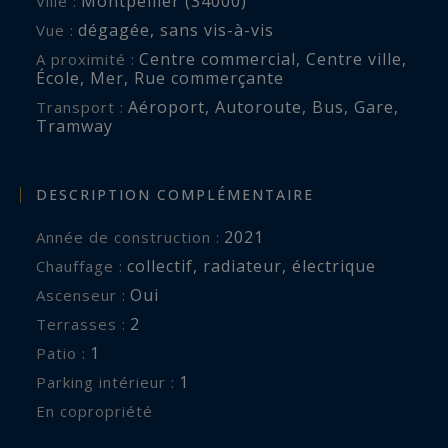
Montpellier (34000)
Ville :
dégagée
,
sans vis-à-vis
Vue :
Centre commercial
,
Centre ville
,
A proximité :
École
,
Mer
,
Rue commerçante
Aéroport
,
Autoroute
,
Bus
,
Gare
,
Transport :
Tramway
DESCRIPTION COMPLÉMENTAIRE
2021
Année de construction :
collectif
,
radiateur
,
électrique
Chauffage :
Oui
Ascenseur :
2
terrasses :
1
patio :
1
parking intérieur :
En copropriété