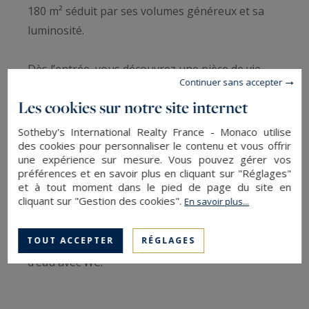
180 m² séduit par ses volumes généreux et sa
luminosité.
Dès l’entrée, vous découvrez une pièce de vie
Continuer sans accepter
spacieuse et baignée de lumière, ouverte sur
Les cookies sur notre site internet
l’extérieur, offrant un cadre de vie convivial et
moderne.
Sotheby's International Realty France - Monaco utilise
des cookies pour personnaliser le contenu et vous offrir
une expérience sur mesure. Vous pouvez gérer vos
Le rez-de-chaussée accueille deux belles suites
préférences et en savoir plus en cliquant sur "Réglages"
parentales, garantissant confort et intimité.
et à tout moment dans le pied de page du site en
cliquant sur "Gestion des cookies".
En savoir plus...
À l’étage, l’espace nuit se compose de deux
TOUT ACCEPTER
RÉGLAGES
chambres supplémentaires ainsi que d’une salle
d’eau avec WC.
À l’extérieur, tout est pensé pour profiter