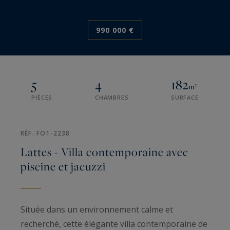
990 000 €
5
4
182
m²
PIÈCES
CHAMBRES
SURFACE
RÉF. FO1-2238
Lattes - Villa contemporaine avec
piscine et jacuzzi
Située dans un environnement calme et
recherché, cette élégante villa contemporaine de