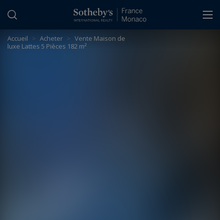
Panneau de gestion des cookies
Accueil
>
Acheter
>
Vente Maison de
luxe Lattes 5 Pièces 182 m²