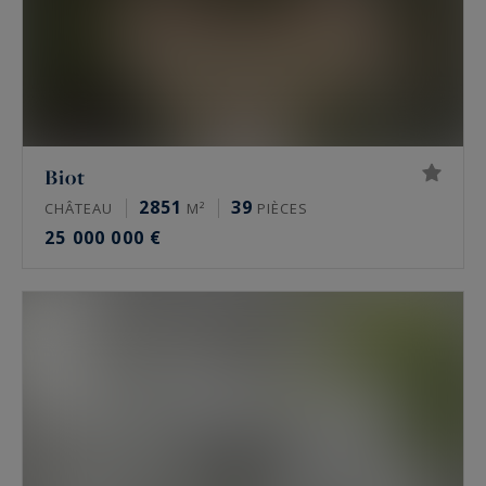
Biot
2851
39
CHÂTEAU
M²
PIÈCES
25 000 000 €