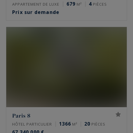
679
4
APPARTEMENT DE LUXE
M²
PIÈCES
Prix sur demande
Paris 8
1366
20
HÔTEL PARTICULIER
M²
PIÈCES
67 340 000 €