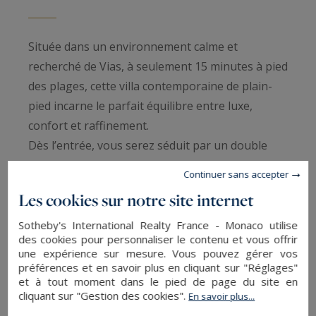
Située dans un environnement calme et
recherché de Vias, à seulement 15 minutes à pied
des plages, cette villa contemporaine de plain-
pied incarne le parfait équilibre entre luxe,
confort et raffinement.
Dès l’entrée, vous serez séduit par un double
séjour lumineux aux volumes exceptionnels,
Continuer sans accepter
sublimé par une double hauteur sous plafond et
Les cookies sur notre site internet
une exposition plein sud. Cet espace de vie
unique s’ouvre sur une cuisine américaine hors
Sotheby's International Realty France - Monaco utilise
des cookies pour personnaliser le contenu et vous offrir
norme, entièrement équipée, alliant design
une expérience sur mesure. Vous pouvez gérer vos
moderne et matériaux haut de gamme.
préférences et en savoir plus en cliquant sur "Réglages"
et à tout moment dans le pied de page du site en
cliquant sur "Gestion des cookies".
En savoir plus...
La villa se compose de trois grandes suites,