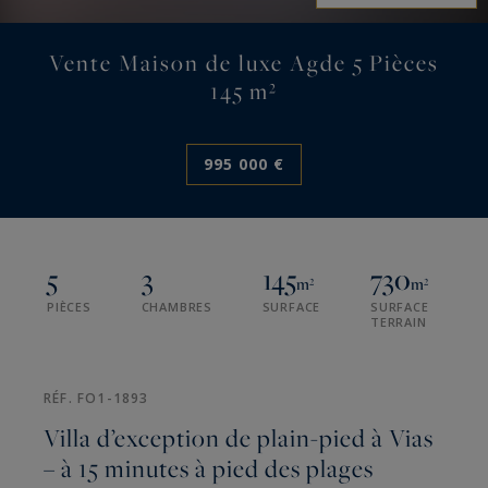
Vente Maison de luxe Agde 5 Pièces
145 m²
995 000 €
5
3
145
730
m²
m²
PIÈCES
CHAMBRES
SURFACE
SURFACE
TERRAIN
RÉF. FO1-1893
Villa d’exception de plain-pied à Vias
– à 15 minutes à pied des plages