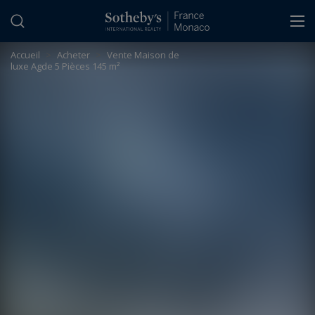
Panneau de gestion des cookies
Accueil
>
Acheter
>
Vente Maison de
luxe Agde 5 Pièces 145 m²