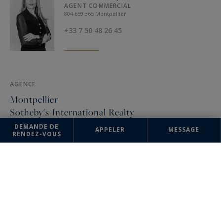
AGENT COMMERCIAL
804 659 365 Montpellier
+33 7 50 48 26 45
AGENCE
Montpellier
Sotheby's International Realty
DEMANDE DE
APPELER
MESSAGE
3, rue Foch
RENDEZ-VOUS
34000 Montpellier, France
+33 4 67 57 34 10