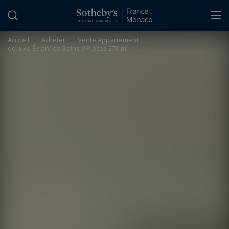
Panneau de gestion des cookies
Accueil
>
Acheter
>
Vente Appartement
de luxe Évian-les-Bains 9 Pièces 270 m²