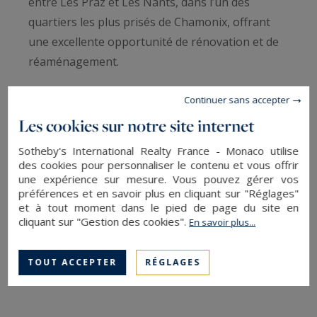
entre Les Praz et Les Nants, dans l’un des
quartiers les plus prisés de Chamonix, offrant
une excellente opportunité de rénovation et de
réaménagement.
Continuer sans accepter
D’une superficie d’environ 305 m², cette
propriété bénéficie de vues panoramiques
Les cookies sur notre site internet
spectaculaires sur le massif du Mont-Blanc, les
Sotheby's International Realty France - Monaco utilise
Aiguilles et les Drus. Avec ses volumes généreux
des cookies pour personnaliser le contenu et vous offrir
une expérience sur mesure. Vous pouvez gérer vos
et son emplacement exceptionnel, le chalet offre
préférences et en savoir plus en cliquant sur "Réglages"
une occasion unique de créer une résidence
et à tout moment dans le pied de page du site en
privée d’exception ou de réaménager la
cliquant sur "Gestion des cookies".
En savoir plus...
propriété en plusieurs appartements.
TOUT ACCEPTER
RÉGLAGES
Implanté sur un terrain d’environ 1 000 m², le
chalet dispose d’une grande terrasse