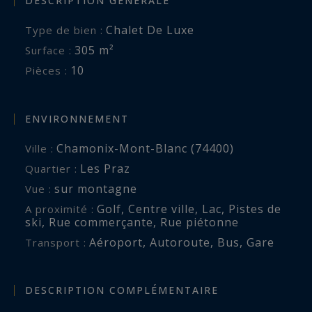
DESCRIPTION GÉNÉRALE
vues exceptionnelles et proximité du centre-ville.
Chalet De Luxe
Type de bien :
Le télécabine de la Flégère et le centre de
305 m²
Surface :
Chamonix sont accessibles en 15 minutes à pied,
10
Pièces :
tandis que les transports en commun desservant
toute la vallée se trouvent à seulement quelques
mètres de la propriété.
ENVIRONNEMENT
Chamonix-Mont-Blanc (74400)
Ville :
Pour plus de renseignements, veuillez contacter
Les Praz
Quartier :
Joanna Jurgielewicz chez Chamonix Sotheby's
sur montagne
Vue :
International Realty au ‭+33 7 72 44 26 79.
Golf
,
Centre ville
,
Lac
,
Pistes de
A proximité :
ski
,
Rue commerçante
,
Rue piétonne
Aéroport
,
Autoroute
,
Bus
,
Gare
Transport :
DESCRIPTION COMPLÉMENTAIRE