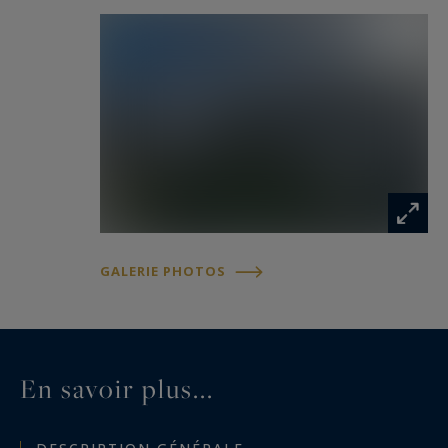
manger et un vaste séjour avec accès direct à la
terrasse.
Premier étage :
Une petite mezzanine, quatre chambres avec
salles de bains et un couloir.
Combles : Une petite mezzanine, un couloir et
trois chambres supplémentaires avec salles de
bains.
GALERIE PHOTOS
La propriété comprend également deux saunas,
un mazot traditionnel et un parking extérieur
pour plusieurs véhicules.
Ce chalet représente une opportunité rare de
En savoir plus...
créer une résidence sur mesure dans un cadre
privilégié à Chamonix, alliant volumes généreux,