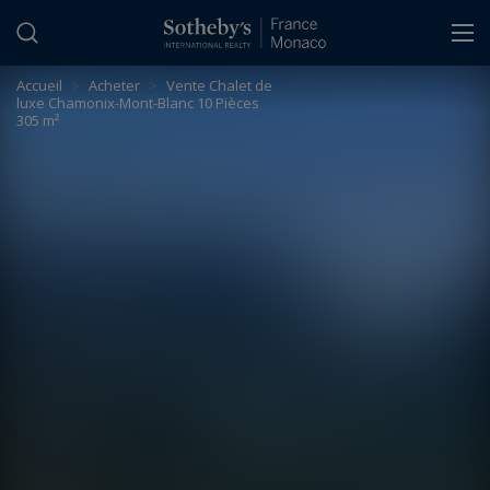
Panneau de gestion des cookies
Accueil
>
Acheter
>
Vente Chalet de
luxe Chamonix-Mont-Blanc 10 Pièces
305 m²