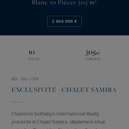
Blanc 10 Pièces 305 m²
2 650 000 €
10
305
m²
PIÈCES
SURFACE
RÉF. CH3-1756
EXCLUSIVITÉ - CHALET SAMIRA
Chamonix Sotheby’s International Realty
présente le Chalet Samira, idéalement situé