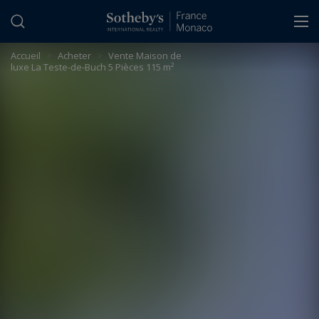
Panneau de gestion des cookies
Accueil
>
Acheter
>
Vente Maison de
luxe La Teste-de-Buch 5 Pièces 115 m²