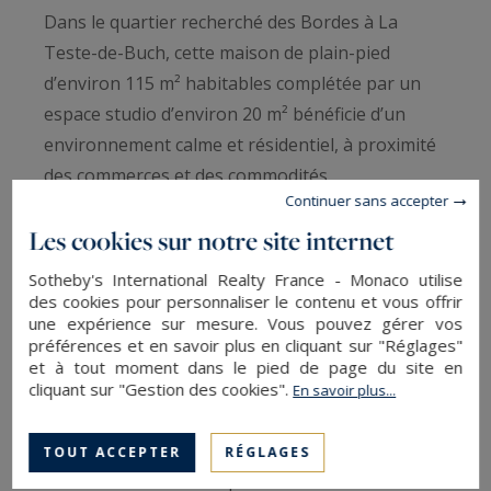
Dans le quartier recherché des Bordes à La
Teste-de-Buch, cette maison de plain-pied
d’environ 115 m² habitables complétée par un
espace studio d’environ 20 m² bénéficie d’un
environnement calme et résidentiel, à proximité
des commerces et des commodités.
Continuer sans accepter
Les cookies sur notre site internet
La maison propose un agréable séjour double
avec cheminée et cuisine ouverte équipée,
Sotheby's International Realty France - Monaco utilise
offrant des espaces de vie lumineux tournés vers
des cookies pour personnaliser le contenu et vous offrir
une expérience sur mesure. Vous pouvez gérer vos
le jardin et la piscine.
préférences et en savoir plus en cliquant sur "Réglages"
et à tout moment dans le pied de page du site en
cliquant sur "Gestion des cookies".
L’espace nuit comprend trois chambres et une
En savoir plus...
salle de bain, tandis qu’une grande véranda
ouverte sur l’extérieur prolonge
TOUT ACCEPTER
RÉGLAGES
harmonieusement les pièces de vie.