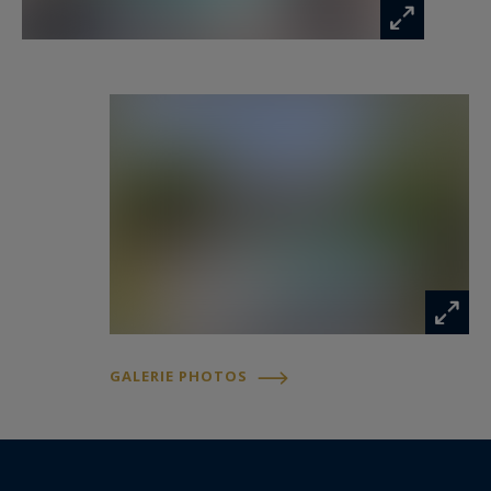
Sotheby's International Realty.
Immobilier de prestige inspirant, experts en
propriétés de luxe, Bassin d’Arcachon, du Cap
Ferret au Pyla sur Mer.
felix.lethbridge@capferretpylasothebysrealty.com
Les informations sur les risques auxquels ce
bien est exposé sont disponibles sur :
www.georisques.gouv.fr
GALERIE PHOTOS