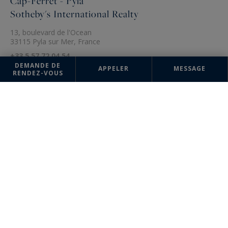
Cap-Ferret - Pyla
Sotheby's International Realty
13, boulevard de l'Ocean
33115 Pyla sur Mer, France
+33 5 57 72 04 54
DEMANDE DE
APPELER
MESSAGE
RENDEZ-VOUS
Les informations recueillies sur ce formulaire sont enregistrées dans un
fichier informatisé par la société Sotheby's International Realty France
Monaco pour la gestion et le suivi de votre demande. Conformément à
la loi "Informatique et liberté", vous pouvez exercer votre droit d'accès
aux données vous concernant et les faire rectifier en contactant :
Sotheby's International Realty France Monaco, correspondant :
"Informatique et libertés" 17 boulevard de Suisse 98000 Monte-Carlo,
Monaco ou à
info@sothebysrealty-france.com
, en précisant dans l'objet
du courrier "Droit des personnes" et en joignant la copie de votre
justificatif d'identité.
¹ Nous vous informons de l’existence de la liste d'opposition au
démarchage téléphonique "BLOCTEL" sur laquelle vous pouvez vous