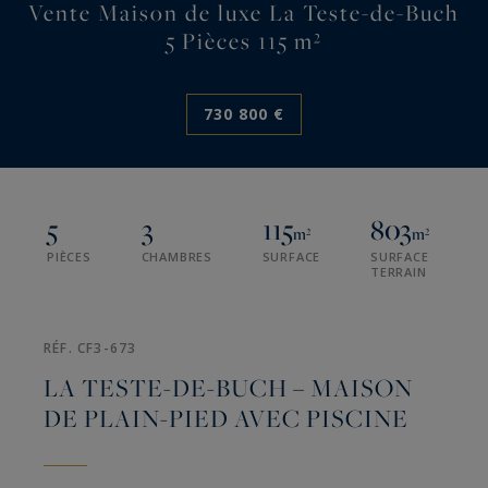
Vente Maison de luxe La Teste-de-Buch
5 Pièces 115 m²
730 800 €
5
3
115
803
m²
m²
PIÈCES
CHAMBRES
SURFACE
SURFACE
TERRAIN
RÉF. CF3-673
LA TESTE-DE-BUCH – MAISON
DE PLAIN-PIED AVEC PISCINE