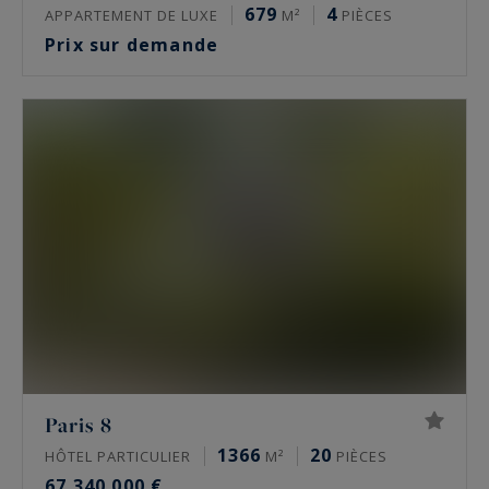
679
4
APPARTEMENT DE LUXE
M²
PIÈCES
Prix sur demande
Paris 8
1366
20
HÔTEL PARTICULIER
M²
PIÈCES
67 340 000 €