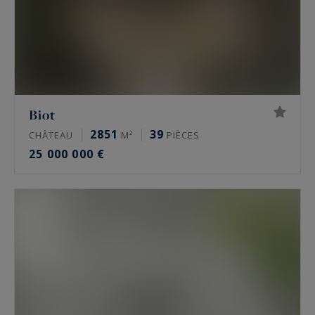
Biot
2851
39
CHÂTEAU
M²
PIÈCES
25 000 000 €