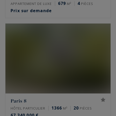
679
4
APPARTEMENT DE LUXE
M²
PIÈCES
Prix sur demande
Paris 8
1366
20
HÔTEL PARTICULIER
M²
PIÈCES
67 340 000 €