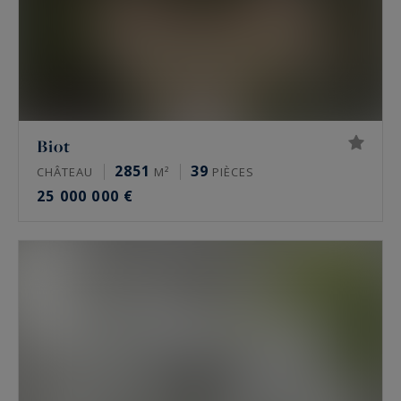
Biot
2851
39
CHÂTEAU
M²
PIÈCES
25 000 000 €