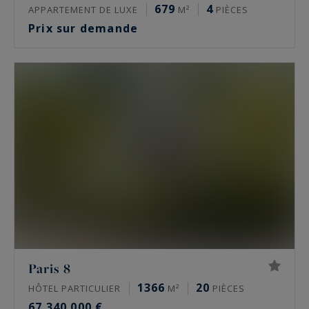
679
4
APPARTEMENT DE LUXE
M²
PIÈCES
Prix sur demande
Paris 8
1366
20
HÔTEL PARTICULIER
M²
PIÈCES
67 340 000 €