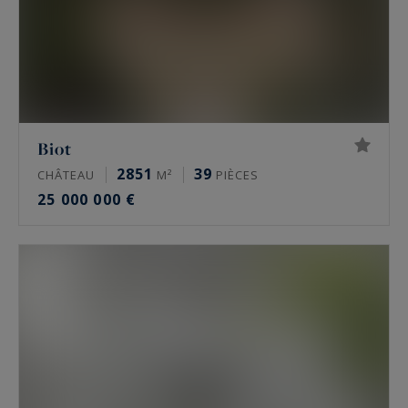
Biot
2851
39
CHÂTEAU
M²
PIÈCES
25 000 000 €