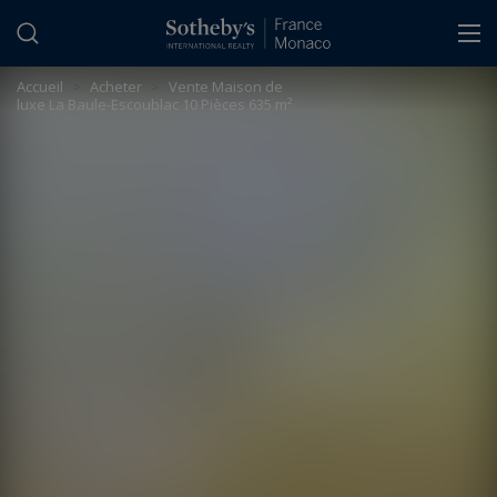
Panneau de gestion des cookies
Accueil
>
Acheter
>
Vente Maison de
luxe La Baule-Escoublac 10 Pièces 635 m²