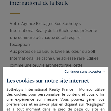
international de la Baule
Votre Agence Bretagne Sud Sotheby's
International Realty de La Baule vous présente
une demeure où chaque détail respire
l’exception.
Aux portes de La Baule, lovée au cœur du Golf
International, se cache une adresse rare. Édifiée
comme une œuvre architecturale, cette
Continuer sans accepter
propriété de 635 m² s’élève au milieu d’un parc
paysager de 4 000 m², bordé d’un plan d’eau et
Les cookies sur notre site internet
d’un green d’exception. Chaque ligne, chaque
Sotheby's International Realty France - Monaco utilise
volume a été pensé pour offrir une harmonie
des cookies pour personnaliser le contenu et vous offrir
une expérience sur mesure. Vous pouvez gérer vos
parfaite entre élégance intemporelle et confort
préférences et en savoir plus en cliquant sur "Réglages"
absolu.
et à tout moment dans le pied de page du site en