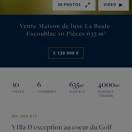
20 PHOTOS
VIDEO
Vente Maison de luxe La Baule-
Escoublac 10 Pièces 635 m²
3 120 000 €
10
6
635
4000
m²
m²
PIÈCES
CHAMBRES
SURFACE
SURFACE
TERRAIN
RÉF. BR3-813
VIlla D'exception au coeur du Golf