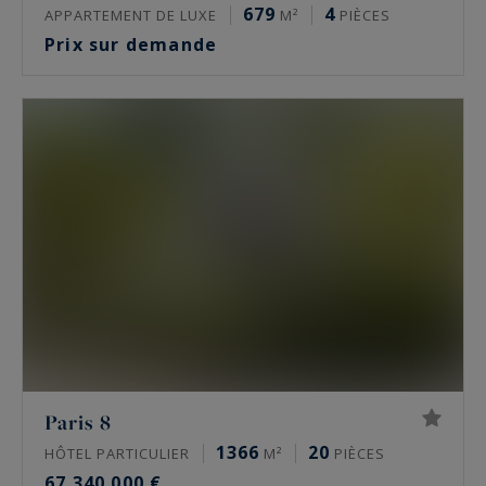
679
4
APPARTEMENT DE LUXE
M²
PIÈCES
Prix sur demande
Paris 8
1366
20
HÔTEL PARTICULIER
M²
PIÈCES
67 340 000 €