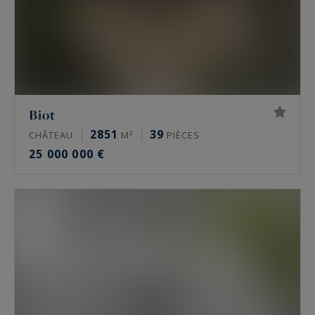
Biot
2851
39
CHÂTEAU
M²
PIÈCES
25 000 000 €