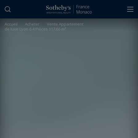
Panneau de gestion des cookies
Accueil
>
Acheter
>
Vente Appartement
de luxe Lyon 6 4 Pièces 117.66 m²