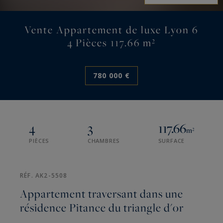
Vente Appartement de luxe Lyon 6
4 Pièces 117.66 m²
780 000 €
4
3
117.66
m²
PIÈCES
CHAMBRES
SURFACE
RÉF. AK2-5508
Appartement traversant dans une
résidence Pitance du triangle d'or