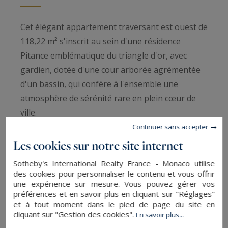
Cet élégant appartement traversant est ouest de
118,22 m² s'inscrit au sein d'une résidence
Pitance emblématique du triangle d'or, avec
gardien, dotée d'une cour arborée agrémentée
d'un bassin, qui confère à l'ensemble une
atmosphère de sérénité rare en plein cœur de
ville.
Continuer sans accepter
Un hall bien proportionné avec son sol en
Les cookies sur notre site internet
marbre et sa spacieuse vous accueille. Le séjour,
Sotheby's International Realty France - Monaco utilise
généreux s'ouvre sur une large loggia exposé à
des cookies pour personnaliser le contenu et vous offrir
l'ouest, idéal pour profiter de la lumière de fin de
une expérience sur mesure. Vous pouvez gérer vos
préférences et en savoir plus en cliquant sur "Réglages"
journée. La cuisine séparée et équipée
et à tout moment dans le pied de page du site en
lumineuse complète agréablement l'espace de
cliquant sur "Gestion des cookies".
En savoir plus...
vie. Elle est complétée d'un cellier. Les chambres