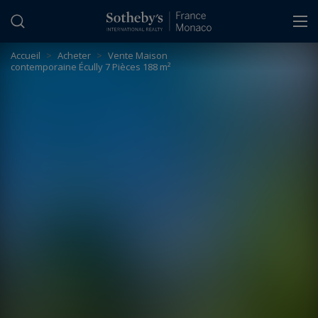
Panneau de gestion des cookies
Accueil
>
Acheter
>
Vente Maison
contemporaine Écully 7 Pièces 188 m²