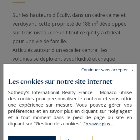
Sur les hauteurs d'Écully, dans un cadre calme et
verdoyant, cette propriété de 188 m² développée
sur trois niveaux réunit tout ce qu'il y a d'idéal
pour une vie de famille.
Articulés autour d'un escalier central, les
volumes se déploient avec fluidité et chaque
espace trouve naturellement sa place. Au niveau
Continuer sans accepter
principal, la pièce de vie baignée de lumière se
Les cookies sur notre site internet
compose d'un double séjour et d'une cuisine
Sotheby's International Realty France - Monaco utilise
ouverte équipée. Ce niveau accueille également
des cookies pour personnaliser le contenu et vous offrir
une chambre pouvant faire office de bureau
une expérience sur mesure. Vous pouvez gérer vos
préférences et en savoir plus en cliquant sur "Réglages"
selon les convenances, une salle de bain et un
et à tout moment dans le pied de page du site en
cellier. L'étage déploie un véritable espace nuit
cliquant sur "Gestion des cookies".
En savoir plus...
composé de quatre chambres, deux dressings et
une grande salle de bain.