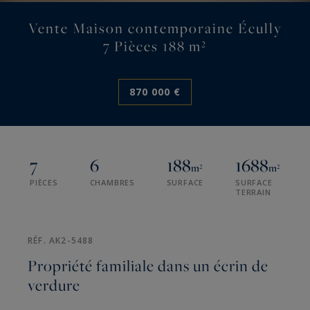
Vente Maison contemporaine Écully
7 Pièces 188 m²
870 000 €
7
6
188
1688
m²
m²
PIÈCES
CHAMBRES
SURFACE
SURFACE
TERRAIN
RÉF. AK2-5488
Propriété familiale dans un écrin de
verdure