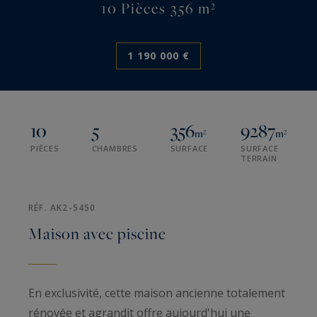
10 Pièces 356 m²
1 190 000 €
10
5
356
9287
m²
m²
PIÈCES
CHAMBRES
SURFACE
SURFACE
TERRAIN
RÉF. AK2-5450
Maison avec piscine
En exclusivité, cette maison ancienne totalement
rénovée et agrandit offre aujourd'hui une