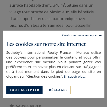
surface habitable d'env. 340 m². Située dans un
village tout proche de Meximieux, elle bénéficie
d'une superbe terrasse panoramique avec
piscine, d'un beau terrain idéal pour accueillir
des animaux. Distribution généreuse avec grand
Continuer sans accepter
hall d'entrée, double réception, très grande
Les cookies sur notre site internet
cuisine, salon avec cheminée, salon bibliothèque,
5 chambres dont une master suite
Sotheby's International Realty France - Monaco utilise
des cookies pour personnaliser le contenu et vous offrir
impressionnante avec salle de bains et dressing.
une expérience sur mesure. Vous pouvez gérer vos
La maison bénéficie d'une buanderie, d'une salle
préférences et en savoir plus en cliquant sur "Réglages"
et à tout moment dans le pied de page du site en
de sport, d'une cave et de deux garages pouvant
cliquant sur "Gestion des cookies".
En savoir plus...
accueillir 6 véhicules, ainsi que préau et
dépendances. Plus d'informations sur demande
TOUT ACCEPTER
RÉGLAGES
SAUVEGARDER