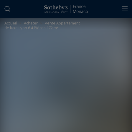
Panneau de gestion des cookies
Accueil
>
Acheter
>
Vente Appartement
de luxe Lyon 6 4 Pièces 172 m²