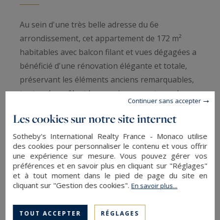
Au sein d'une très belle adresse du 6e
arrondissement, cet appartement de 172 m²
habitables avec balcon filant et vues dégagées a
bénéficié d'une rénovation élégante et totale,
préservant les éléments anciens remarquables,
tout en les mêlant harmonieusement avec le
Continuer sans accepter
confort moderne. Composé d'un vestibule avec
Les cookies sur notre site internet
vestiaire, d'une vaste pièce de vie donnant sur le
balcon avec une cuisine suréquipée Poliform,
Sotheby's International Realty France - Monaco utilise
des cookies pour personnaliser le contenu et vous offrir
d'une master suite avec dressing et salle de bain
une expérience sur mesure. Vous pouvez gérer vos
baignoire, douche et WC séparée, d'une
préférences et en savoir plus en cliquant sur "Réglages"
deuxième suite avec salle de douche et d'une
et à tout moment dans le pied de page du site en
cliquant sur "Gestion des cookies".
En savoir plus...
suite studio complètement équipée composé
d'un séjour avec cuisine et bureau, d'un espace
TOUT ACCEPTER
RÉGLAGES
nuit, d'une salle de douche et d'un WC