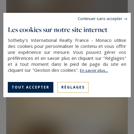
Continuer sans accepter
Les cookies sur notre site internet
Sotheby's International Realty France - Monaco utilise
des cookies pour personnaliser le contenu et vous offrir
une expérience sur mesure. Vous pouvez gérer vos
Monaco
préférences et en savoir plus en cliquant sur "Réglages"
62
3
APPARTEMENT DE LUXE
M²
PIÈCES
et à tout moment dans le pied de page du site en
cliquant sur "Gestion des cookies".
9 200 €
En savoir plus...
/ mois
TOUT ACCEPTER
RÉGLAGES