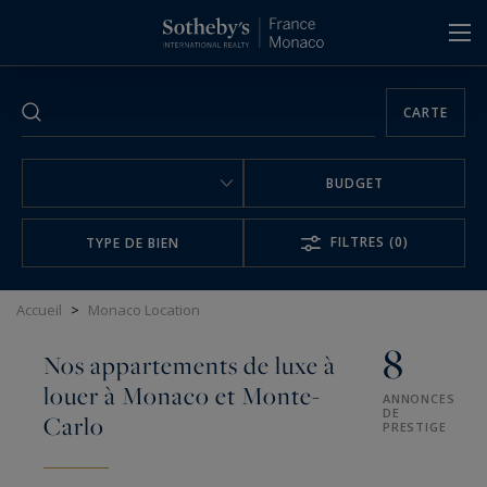
Panneau de gestion des cookies
CARTE
BUDGET
FILTRES
(0)
TYPE DE BIEN
Accueil
>
Monaco Location
8
Nos appartements de luxe à
louer à Monaco et Monte-
ANNONCES
DE
Carlo
PRESTIGE