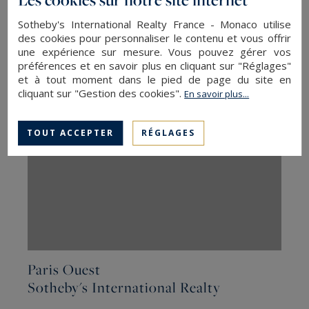
Sotheby's International Realty
Sotheby's International Realty France - Monaco utilise
2, rue de Chézy
des cookies pour personnaliser le contenu et vous offrir
une expérience sur mesure. Vous pouvez gérer vos
92200 Neuilly sur Seine, France
préférences et en savoir plus en cliquant sur "Réglages"
+33 1 41 25 00 00
et à tout moment dans le pied de page du site en
cliquant sur "Gestion des cookies".
En savoir plus...
TOUT ACCEPTER
RÉGLAGES
Paris Ouest
Sotheby's International Realty