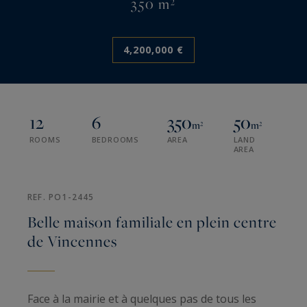
350 m²
4,200,000 €
12
6
350
50
m²
m²
ROOMS
BEDROOMS
AREA
LAND
AREA
REF. PO1-2445
Belle maison familiale en plein centre
de Vincennes
Face à la mairie et à quelques pas de tous les