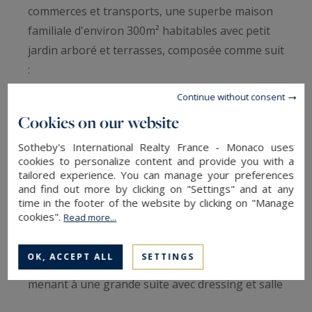
commerces et transports, une superbe maison
familiale d'environ 300m² habitables avec petit
jardin arboré et terrasses, composée comme suit
:
Au rez-de-chaussée, entrée sur une vaste pièce
Continue without consent
de vie en angle offrant une vue dégagée et
Cookies on our website
verdoyante par de grandes fenêtres, une cuisine
Sotheby's International Realty France - Monaco uses
semi ouverte prolongée d'une salle à manger
cookies to personalize content and provide you with a
donnant un accès à une terrasse de plain-pied,
tailored experience. You can manage your preferences
un wc invité, un dressing et un bureau.
and find out more by clicking on "Settings" and at any
time in the footer of the website by clicking on "Manage
Au premier étage, quatre chambres en étoile
cookies".
Read more...
séparées par une buanderie, une salle de bain,
une salle d'eau, et un wc.
OK, ACCEPT ALL
SETTINGS
Au deuxième étage, une pièce de vie cathédrale
menant à une grande suite avec dressing et salle
d'eau.