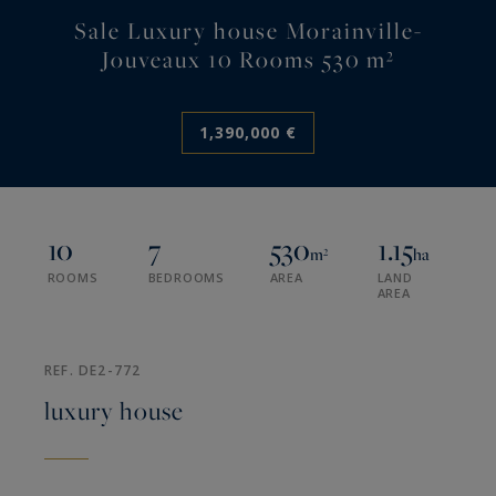
Sale Luxury house Morainville-
Jouveaux 10 Rooms 530 m²
1,390,000 €
10
7
530
1.15
m²
ha
ROOMS
BEDROOMS
AREA
LAND
AREA
REF. DE2-772
luxury house