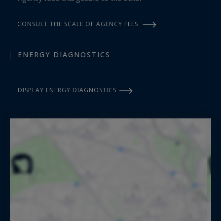
Espace bien-être – Piscine intérieure
CONSULT THE SCALE OF AGENCY FEES
Au cœur d’une parcelle dédiée de près de 5.000
ENERGY DIAGNOSTICS
m², une ancienne grange magnifiquement
transformée accueille un espace détente
d’exception :
DISPLAY ENERGY DIAGNOSTICS
Piscine intérieure chauffée de 20 mètres, sauna,
douche, et sanitaires. Superbes volumes avec
charpente apparente et verrières ouvrant sur la
campagne,
Terrasse extérieure avec vue dégagée.
Un lieu unique, entre charme et potentiel