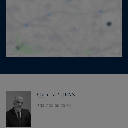
Cette propriété séduit par :
son authenticité préservée (tomettes, poutres,
cheminées)
ses volumes généreux et sa modularité
son environnement calme et sans nuisance
son fort potentiel locatif ou familial
Un bien rare, idéal pour une résidence
secondaire de prestige ou un projet touristique
haut de gamme en Normandie.
Cyril MAUPAS
Information on the risks to which this property
+33 7 50 66 36 70
is exposed is available at:
www.georisques.gouv.fr