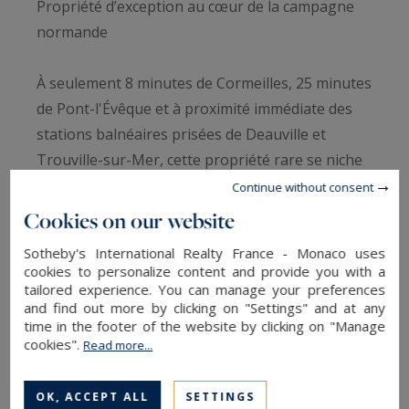
Propriété d’exception au cœur de la campagne
normande
À seulement 8 minutes de Cormeilles, 25 minutes
de Pont-l'Évêque et à proximité immédiate des
stations balnéaires prisées de Deauville et
Trouville-sur-Mer, cette propriété rare se niche
dans un environnement champêtre préservé, au
Continue without consent
calme absolu, en fond d’impasse et à l’abri de
Cookies on our website
tout regard.
Sotheby's International Realty France - Monaco uses
cookies to personalize content and provide you with a
Implanté sur un domaine de plus de 1,14
tailored experience. You can manage your preferences
and find out more by clicking on "Settings" and at any
hectare, ce remarquable ensemble immobilier
time in the footer of the website by clicking on "Manage
développe environ 530 m² habitables répartis en
cookies".
Read more...
plusieurs bâtis de caractère, à l’architecture
typiquement normande. L’ensemble s’organise
OK, ACCEPT ALL
SETTINGS