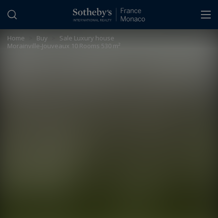
Cookies management panel
Home
>
Buy
>
Sale Luxury house
Morainville-Jouveaux 10 Rooms 530 m²