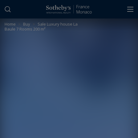
Cookies management panel
Home
>
Buy
>
Sale Luxury house La
Baule 7 Rooms 200 m²