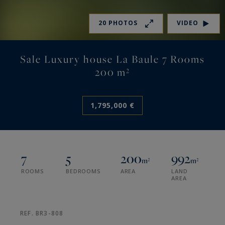
20 PHOTOS
VIDEO
Sale Luxury house La Baule 7 Rooms
200 m²
1,795,000 €
7
5
200
992
m²
m²
ROOMS
BEDROOMS
AREA
LAND
AREA
REF. BR3-808