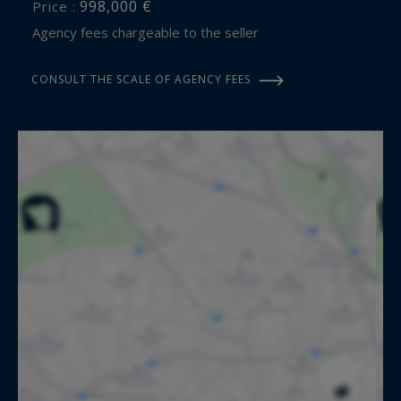
998,000 €
Price :
Agency fees chargeable to the seller
CONSULT THE SCALE OF AGENCY FEES