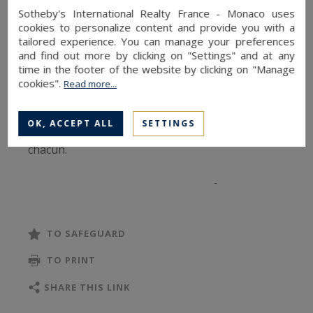
accueille confortablement les grandes familles.
Sotheby's International Realty France - Monaco uses
cookies to personalize content and provide you with a
tailored experience. You can manage your preferences
Les points forts pour votre quotidien :
and find out more by clicking on "Settings" and at any
time in the footer of the website by clicking on "Manage
cookies".
Read more...
De l'espace pour tous : Une cuisine équipée
séparée, un salon chaleureux et des espaces de
OK, ACCEPT ALL
SETTINGS
nuit répartis sur deux niveaux pour le calme de
chacun.
Un jardin pour les enfants : 1 290 m² de terrain
clos et arboré, une piscine pour l'été et une
dépendance pour stocker vélos et matériel de
TO SAFEGUARD
loisirs.
TO PRINT
Sérénité totale : Grâce à une rénovation
SHARE THIS LINK
complète et des équipements de sécurité