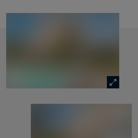
modernes (alarme, visiophone), vous
emménagez l'esprit libre.
Le mélange parfait entre l'âme d'une maison
ancienne et le confort d'une construction neuve.