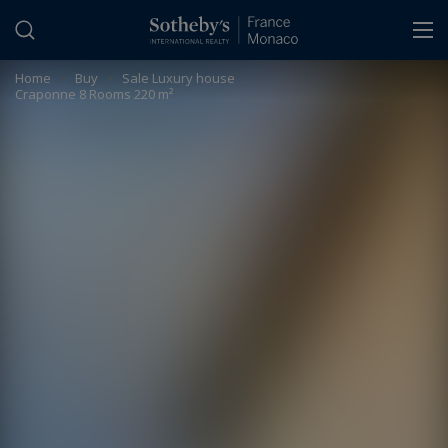
Cookies management panel
Home
>
Buy
>
Sale Luxury house
Craponne 8 Rooms 220 m²